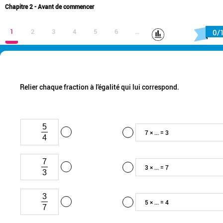
Chapitre 2 - Avant de commencer
1
2
3
4
5
6
…
0/
Relier chaque fraction à l'égalité qui lui correspond.
5
7 × ... = 3
4
7
3 × ... = 7
3
3
5 × ... = 4
7