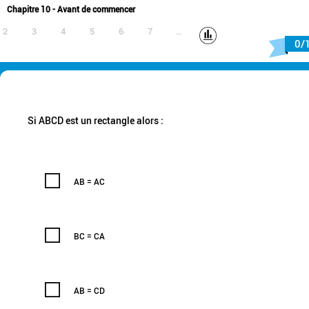
Chapitre 10 - Avant de commencer
2
3
4
5
6
7
…
0/
Si ABCD est un rectangle alors :
AB = AC
BC = CA
AB = CD