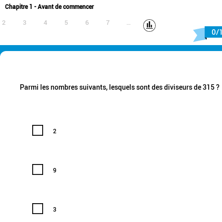
Chapitre 1 - Avant de commencer
2
3
4
5
6
7
…
0/
Parmi les nombres suivants, lesquels sont des diviseurs de 315 ?
2
9
3