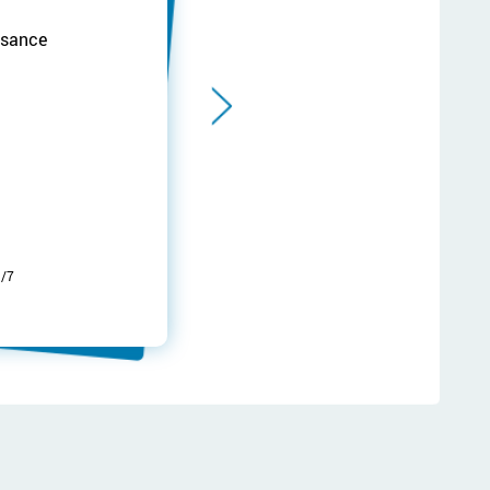
ssance
/7