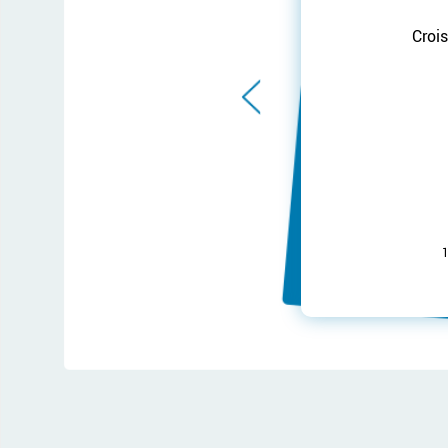
Croi
1